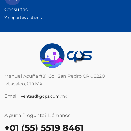
Consultas
Y soportes activos
Manuel Acuña #81 Col. San Pedro CP 08220
Iztacalco, CD MX
Email:
ventasdf@cps.com.mx
Alguna Pregunta? Llámanos
+01 (55) 5519 8461