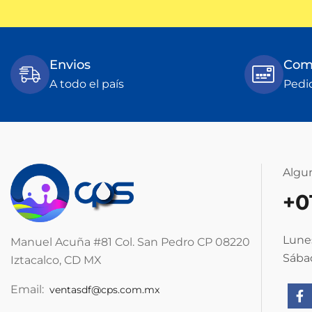
Envios
Comp
A todo el país
Pedi
Algu
+0
Lunes
Manuel Acuña #81 Col. San Pedro CP 08220
Sábad
Iztacalco, CD MX
Email:
ventasdf@cps.com.mx