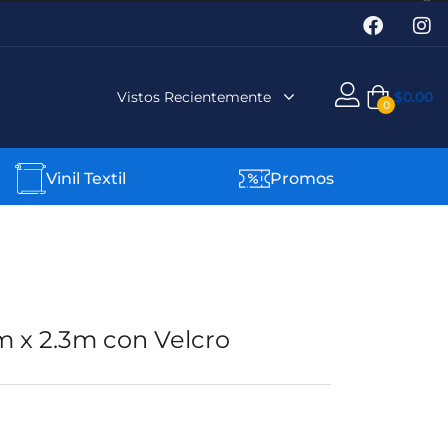
Vistos Recientemente
$
0.00
0
Vinil Textil
Promos
 x 2.3m con Velcro