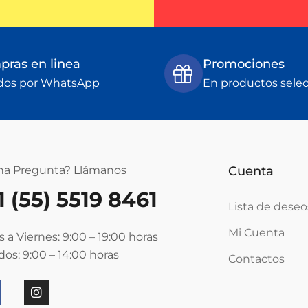
ras en linea
Promociones
dos por WhatsApp
En productos sele
na Pregunta? Llámanos
Cuenta
1 (55) 5519 8461
Lista de deseo
Mi Cuenta
 a Viernes: 9:00 – 19:00
horas
os: 9:00 – 14:00
horas
Contactos