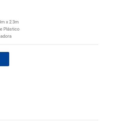
.3m x 2.3m
e Plástico
tadora