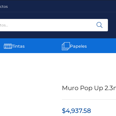
ctos
Tintas
Papeles
Muro Pop Up 2.3m
$
4,937.58