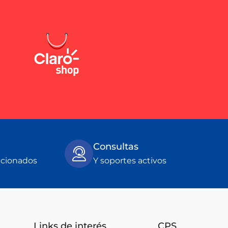
Consultas
ccionados
Y soportes activos
Links de interés
CPS