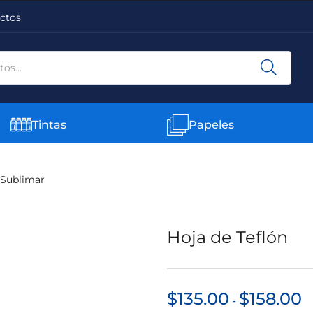
ctos
Tintas
Papeles
 Sublimar
Hoja de Teflón
$
135.00
$
158.00
-