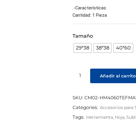
.-Características:
Cantidad: 1 Pieza
Tamaño
29*38
38*38
40*60
Añadir al carrito
SKU:
CM02-­HM4060TEFMA
Categories:
Accesorios para 
Tags:
Herramienta
Hoja
Subl