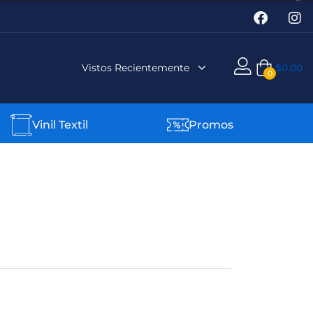
Vistos Recientemente
$
0.00
0
Vinil Textil
Promos