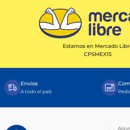
Estamos en Mercado Libr
CPSMEX15
Envios
Comp
A todo el país
Pedi
Algu