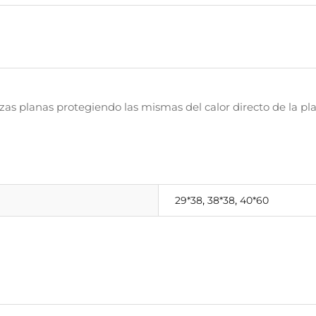
iezas planas protegiendo las mismas del calor directo de la 
,
,
29*38
38*38
40*60