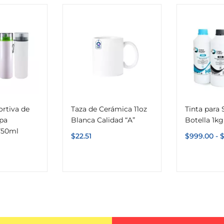
ortiva de
Taza de Cerámica 11oz
Tinta para
pa
Blanca Calidad “A”
Botella 1k
750ml
$
22.51
$
999.00
-