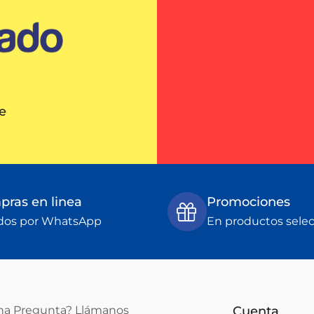
e
ras en linea
Promociones
dos por WhatsApp
En productos sele
na Pregunta? Llámanos
Cuenta