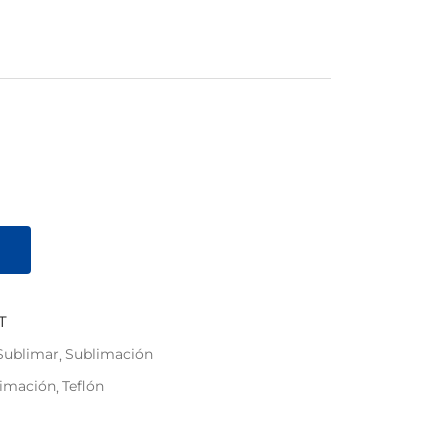
T
Sublimar
Sublimación
imación
Teflón