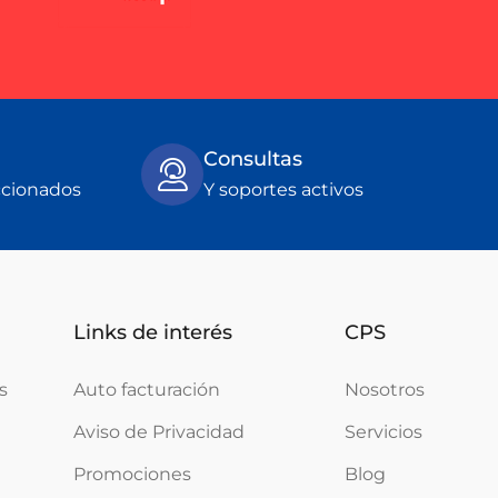
Consultas
ccionados
Y soportes activos
Links de interés
CPS
s
Auto facturación
Nosotros
Aviso de Privacidad
Servicios
Promociones
Blog