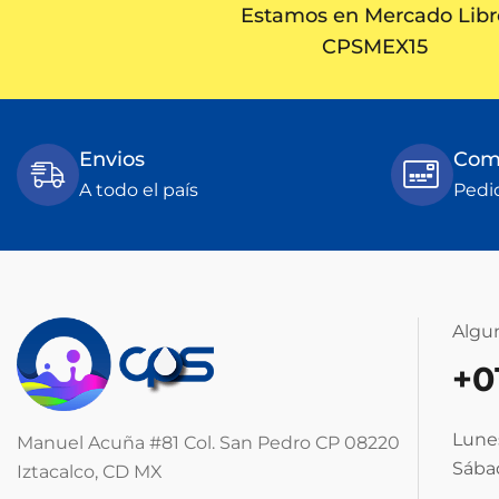
Estamos en Mercado Libr
CPSMEX15
Envios
Comp
A todo el país
Pedi
Algu
+0
Lunes
Manuel Acuña #81 Col. San Pedro CP 08220
Sábad
Iztacalco, CD MX