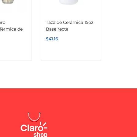
ero
Taza de Cerámica 15oz
 Térmica de
Base recta
$
41.16