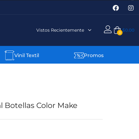
Vistos Recientemente
$
0.00
0
Vinil Textil
Promos
l Botellas Color Make