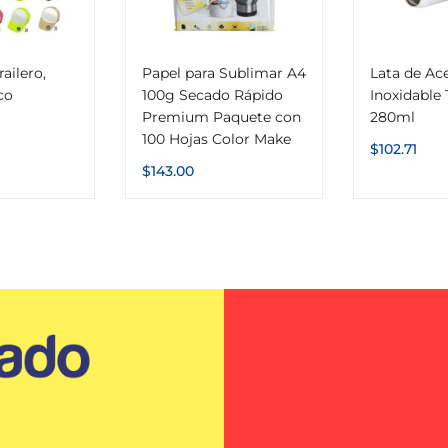
ailero,
Papel para Sublimar A4
Lata de Ac
co
100g Secado Rápido
Inoxidable
Premium Paquete con
280ml
100 Hojas Color Make
$
102.71
$
143.00