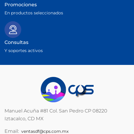
Promociones
En productos seleccionados
Consultas
Y soportes activos
Manuel Acuña #81 Col. San Pedro CP 08220
Iztacalco, CD MX
Email:
ventasdf@cps.com.mx