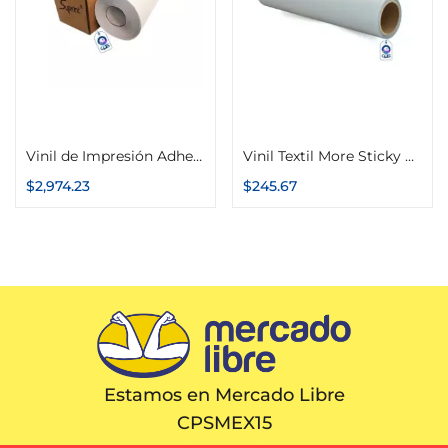
Añadir al carrito
Seleccionar opciones
Vinil de Impresión Adhesivo Brillante o Mate 1.52m x 50m Suprint
Vinil Textil More Sticky Special Color Make Reflejante 51cm x 1m
$
2,974.23
$
245.67
Estamos en Mercado Libre
CPSMEX15