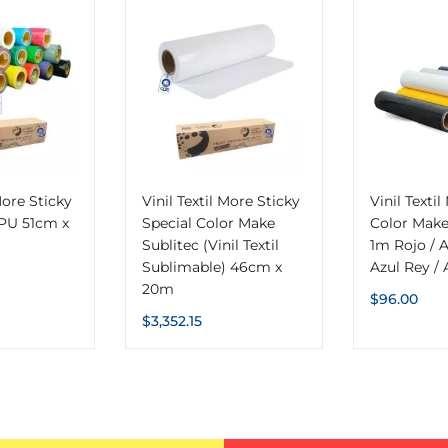
More Sticky
Vinil Textil More Sticky
Vinil Texti
PU 51cm x
Special Color Make
Color Make
Sublitec (Vinil Textil
1m Rojo / A
Sublimable) 46cm x
Azul Rey / 
20m
$
96.00
$
3,352.15