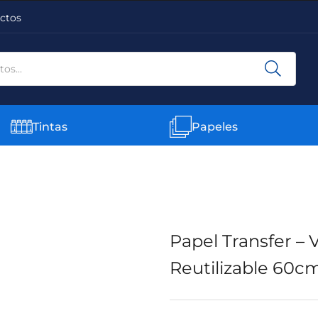
ctos
Tintas
Papeles
Papel Transfer – 
Reutilizable 60c