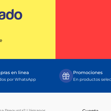
e
ras en linea
Promociones
dos por WhatsApp
En productos sele
na Pregunta? Llámanos