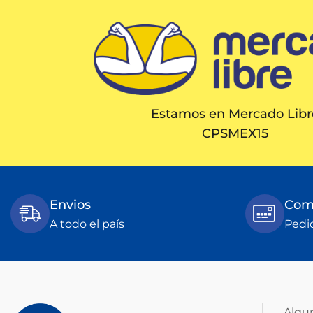
Estamos en Mercado Libr
CPSMEX15
Envios
Comp
A todo el país
Pedi
Algu