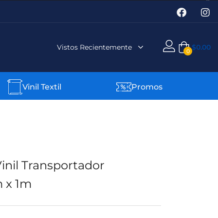
Vistos Recientemente
$
0.00
0
Vinil Textil
Promos
Vinil Transportador
m x 1m