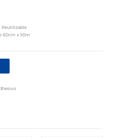
r Reutilizable
 de 60cm x 50m
Adhesivo