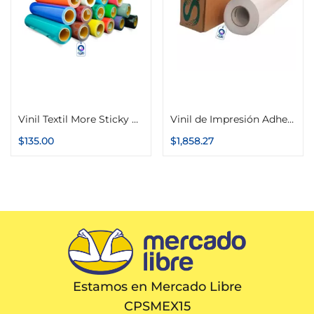
Seleccionar opciones
Añadir al carrito
Vinil Textil More Sticky Color Make PU 51cm x 1m
Vinil de Impresión Adhesivo Brillante o Mate 1.52m x 50m Calidad de Importación
$
135.00
$
1,858.27
Estamos en Mercado Libre
CPSMEX15