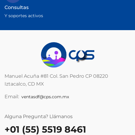
Consultas
Y soportes activos
Manuel Acuña #81 Col. San Pedro CP 08220
Iztacalco, CD MX
Email:
ventasdf@cps.com.mx
Alguna Pregunta? Llámanos
+01 (55) 5519 8461