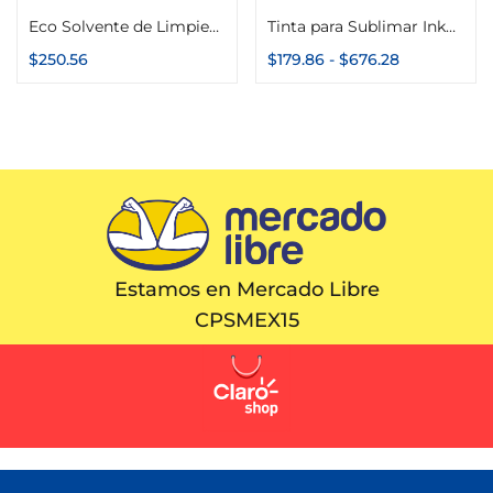
Eco Solvente de Limpieza Galaxy 1 litro
Tinta para Sublimar InkPack Botella 135g Color Make
$
250.56
$
179.86
-
$
676.28
Estamos en Mercado Libre
CPSMEX15