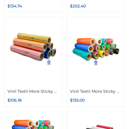
$
134.74
$
202.40
Seleccionar opciones
Seleccionar opciones
Vinil Textil More Sticky Color Make Foil Metalizado 51cm x 1m
Vinil Textil More Sticky Color Make PU 51cm x 1m
$
106.18
$
135.00