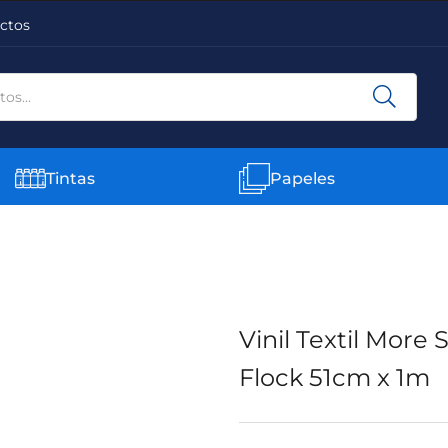
ctos
Tintas
Papeles
Vinil Textil More 
Flock 51cm x 1m