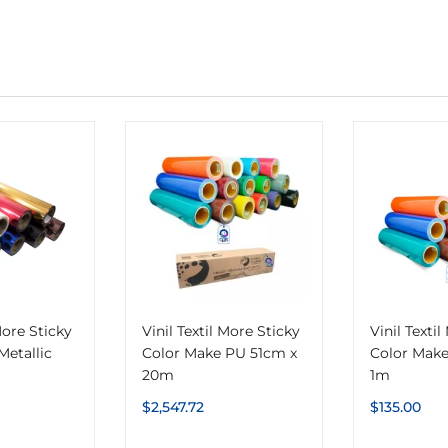
More Sticky
Vinil Textil More Sticky
Vinil Texti
Metallic
Color Make PU 51cm x
Color Make
20m
1m
$
2,547.72
$
135.00