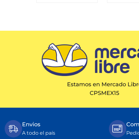
Estamos en Mercado Libr
CPSMEX15
Envios
Comp
A todo el país
Pedi