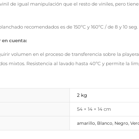
 vinil de igual manipulación que el resto de viniles, pero tie
e planchado recomendados es de 150ºC y 160ºC / de 8 y 10 seg.
r en cuenta:
irir volumen en el proceso de transferencia sobre la playera
jidos mixtos. Resistencia al lavado hasta 40ºC y permite la li
2 kg
54 × 14 × 14 cm
,
,
,
amarillo
Blanco
Negro
Ver