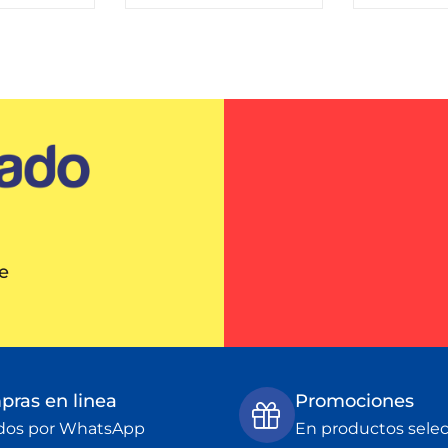
e
ras en linea
Promociones
dos por WhatsApp
En productos sele