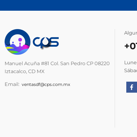
Algu
+0
Lunes
Manuel Acuña #81 Col. San Pedro CP 08220
Sábad
Iztacalco, CD MX
Email:
ventasdf@cps.com.mx