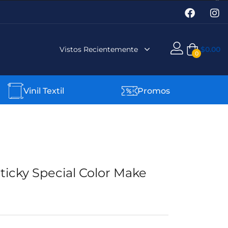
Vistos Recientemente
$
0.00
0
Vinil Textil
Promos
Sticky Special Color Make