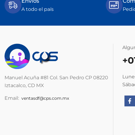
Envios
Comp
A todo el país
Pedi
Algu
+0
Lunes
Manuel Acuña #81 Col. San Pedro CP 08220
Sábad
Iztacalco, CD MX
Email:
ventasdf@cps.com.mx