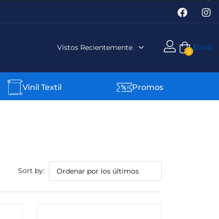
Vistos Recientemente
$
0.00
0
Vinil Textil
Promos
Sort by: