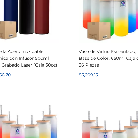
lla Acero Inoxidable
Vaso de Vidrio Esmerilado,
mica con Infusor 500ml
Base de Color, 650ml Caja 
 Grabado Laser (Caja 50pz)
36 Piezas
166.70
$
3,209.15