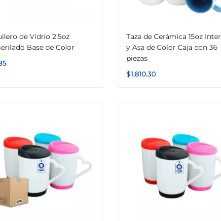
ilero de Vidrio 2.5oz
Taza de Cerámica 15oz Inter
erilado Base de Color
y Asa de Color Caja con 36
piezas
85
$
1,810.30