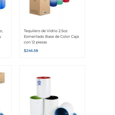
o,
Tequilero de Vidrio 2.5oz
y
Esmerilado Base de Color Caja
con 12 piezas
$
246.58