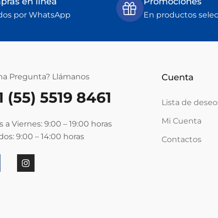
ras en linea
Promociones
dos por WhatsApp
En productos sele
na Pregunta? Llámanos
Cuenta
1 (55) 5519 8461
Lista de deseo
Mi Cuenta
 a Viernes: 9:00 – 19:00
horas
os: 9:00 – 14:00
horas
Contactos