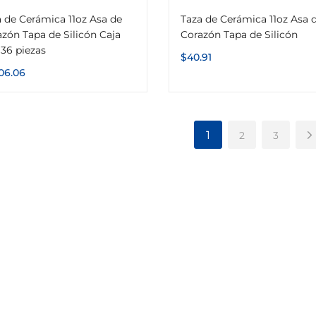
 de Cerámica 11oz Asa de
Taza de Cerámica 11oz Asa 
zón Tapa de Silicón Caja
Corazón Tapa de Silicón
36 piezas
$
40.91
406.06
1
2
3