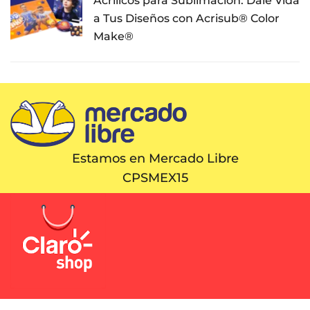
Acrílicos para Sublimación: Dale Vida
a Tus Diseños con Acrisub® Color
Make®
Estamos en Mercado Libre
CPSMEX15