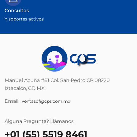
Consultas
Y soportes activos
Manuel Acuña #81 Col. San Pedro CP 08220
Iztacalco, CD MX
Email:
ventasdf@cps.com.mx
Alguna Pregunta? Llámanos
+01 (55) 5519 8461