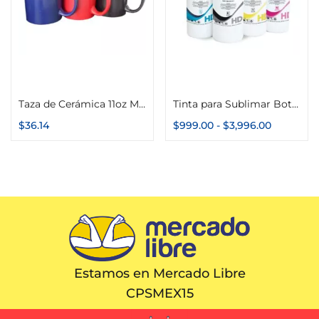
Seleccionar opciones
Seleccionar opciones
Taza de Cerámica 11oz Mágica
Tinta para Sublimar Botella 1kg Color Make
$
36.14
$
999.00
-
$
3,996.00
Estamos en Mercado Libre
CPSMEX15