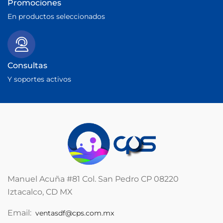
Promociones
En productos seleccionados
Consultas
Y soportes activos
Manuel Acuña #81 Col. San Pedro CP 08220
Iztacalco, CD MX
Email:
ventasdf@cps.com.mx