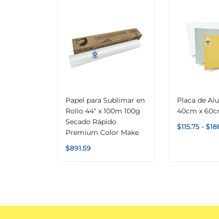
Papel para Sublimar en
Placa de Al
Rollo 44″ x 100m 100g
40cm x 60
Secado Rápido
$
115.75
-
$
18
Premium Color Make
$
891.59