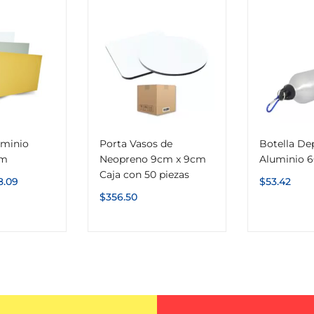
uminio
Porta Vasos de
Botella De
cm
Neopreno 9cm x 9cm
Aluminio 
Caja con 50 piezas
8.09
$
53.42
$
356.50