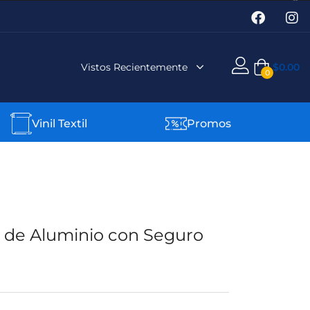
Vistos Recientemente
$
0.00
0
Vinil Textil
Promos
a de Aluminio con Seguro