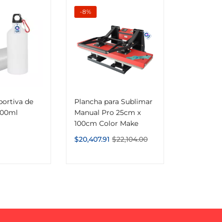
-8%
portiva de
Plancha para Sublimar
600ml
Manual Pro 25cm x
100cm Color Make
$
20,407.91
$
22,104.00