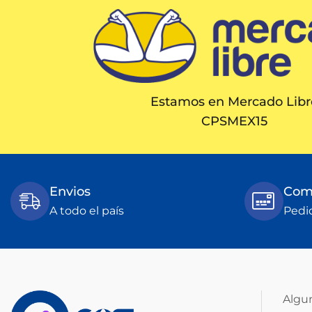
Estamos en Mercado Libr
CPSMEX15
Envios
Comp
A todo el país
Pedi
Algu