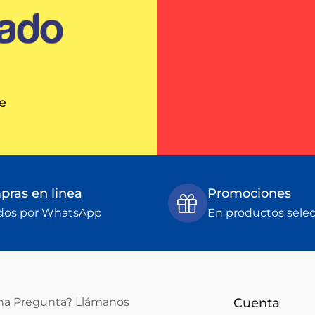
e
ras en linea
Promociones
dos por WhatsApp
En productos sele
na Pregunta? Llámanos
Cuenta