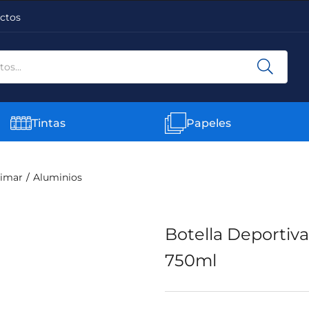
ctos
Tintas
Papeles
limar
Aluminios
Botella Deportiv
750ml