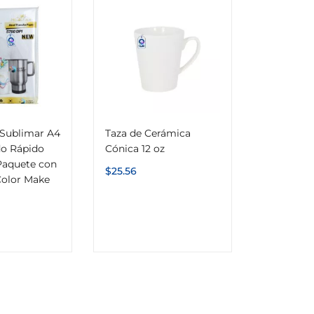
 Sublimar A4
Taza de Cerámica
do Rápido
Cónica 12 oz
aquete con
$
25.56
Color Make