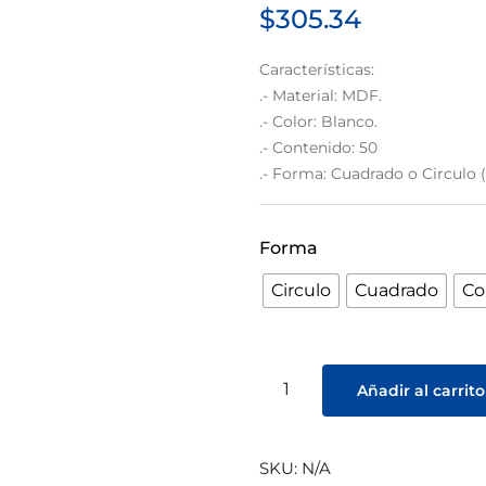
$
305.34
Características:
.- Material: MDF.
.- Color: Blanco.
.- Contenido: 50
.- Forma: Cuadrado o Circulo (
Forma
Circulo
Cuadrado
Co
Añadir al carrito
SKU:
N/A