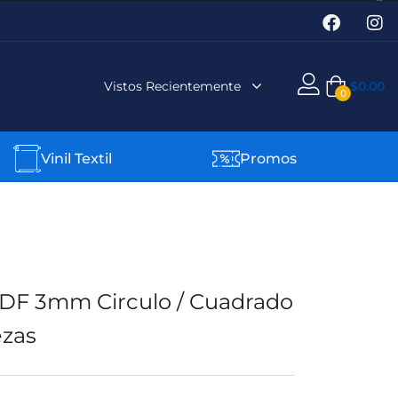
Vistos Recientemente
$
0.00
0
Vinil Textil
Promos
MDF 3mm Circulo / Cuadrado
ezas