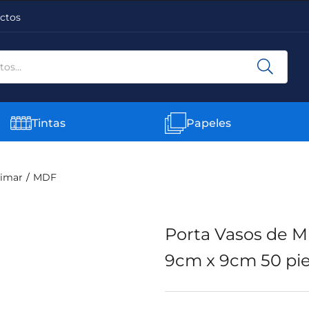
ctos
Tintas
Papeles
limar
MDF
Porta Vasos de 
9cm x 9cm 50 pi