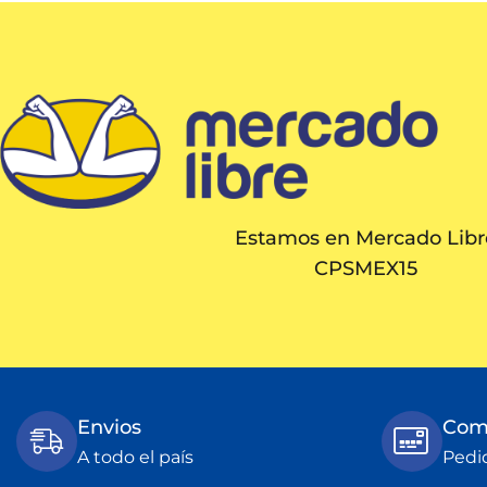
Estamos en Mercado Libr
CPSMEX15
Envios
Comp
A todo el país
Pedi