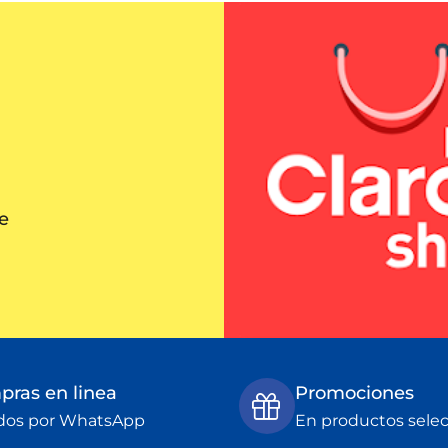
e
ras en linea
Promociones
dos por WhatsApp
En productos sele