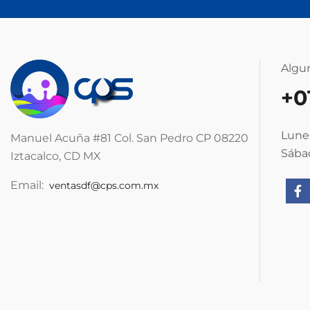
Algu
+0
Lunes
Manuel Acuña #81 Col. San Pedro CP 08220
Sábad
Iztacalco, CD MX
Email:
ventasdf@cps.com.mx