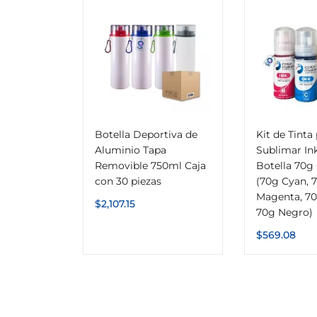
Botella Deportiva de
Kit de Tinta
Aluminio Tapa
Sublimar In
Removible 750ml Caja
Botella 70g
con 30 piezas
(70g Cyan, 
Magenta, 70
$
2,107.15
70g Negro)
$
569.08