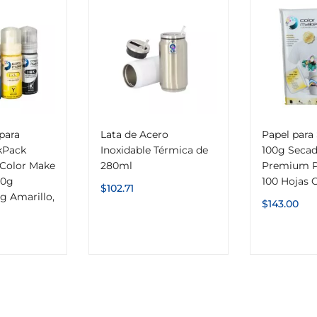
 para
Lata de Acero
Papel para
kPack
Inoxidable Térmica de
100g Seca
 Color Make
280ml
Premium P
70g
100 Hojas 
$
102.71
g Amarillo,
$
143.00