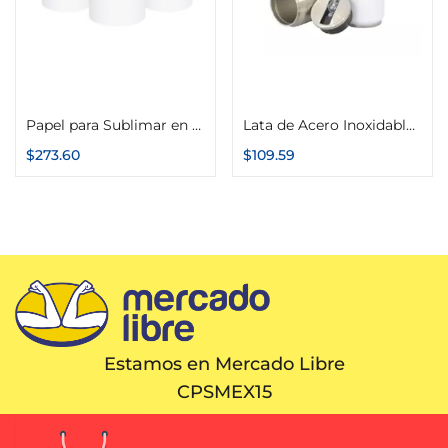
Añadir al carrito
Seleccionar opciones
Papel para Sublimar en Rollo 21cm x 100m 100g Secado Rápido Premium Color Make
Lata de Acero Inoxidable Térmica de 450ml
$
273.60
$
109.59
Estamos en Mercado Libre
CPSMEX15