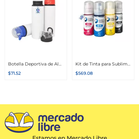
Seleccionar opciones
Añadir al carrito
Botella Deportiva de Aluminio con Seguro 750ml
Kit de Tinta para Sublimar InkPack Botella 70g Color Make (70g Cyan, 70g Magenta, 70g Amarillo, 70g Negro)
$
71.52
$
569.08
Estamos en Mercado Libre