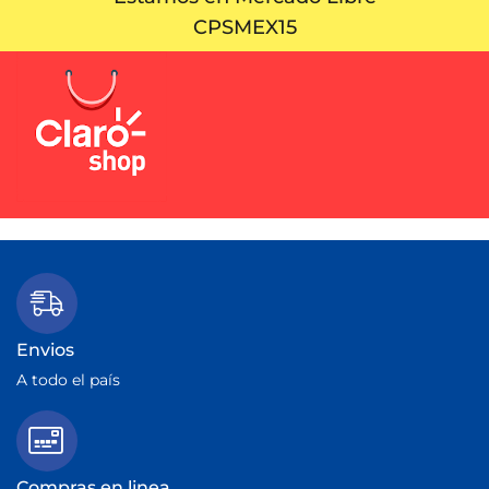
CPSMEX15
Envios
A todo el país
Compras en linea