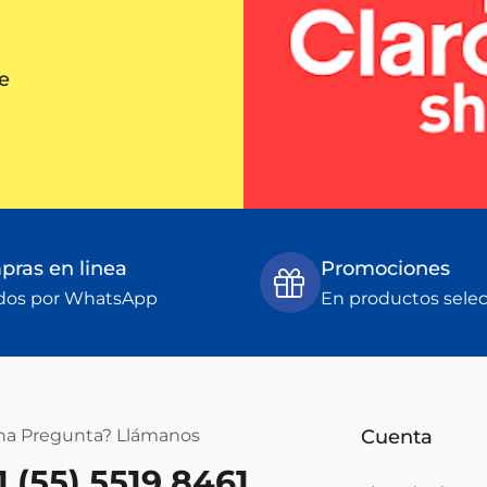
e
ras en linea
Promociones
dos por WhatsApp
En productos sele
na Pregunta? Llámanos
Cuenta
1 (55) 5519 8461