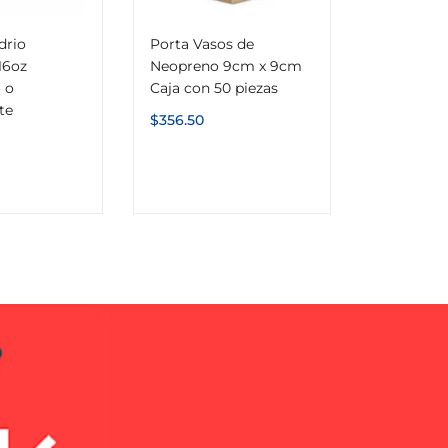
drio
Porta Vasos de
16oz
Neopreno 9cm x 9cm
 o
Caja con 50 piezas
te
$
356.50