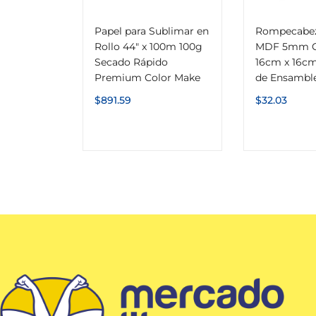
Papel para Sublimar en
Rompecabez
Rollo 44″ x 100m 100g
MDF 5mm C
Secado Rápido
16cm x 16cm 
Premium Color Make
de Ensambl
$
891.59
$
32.03