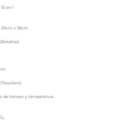
10 en 1
as 29cm x 38cm
(Botellas)
5cm
 (Tequilero)
do de tiempo y temperatura.
20¿