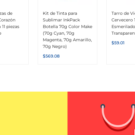
as de
Kit de Tinta para
Tarro de Vi
orazón
Sublimar InkPack
Cervecero 
11 piezas
Botella 70g Color Make
Esmerilado
e
(70g Cyan, 70g
Transparen
Magenta, 70g Amarillo,
$
59.01
70g Negro)
$
569.08