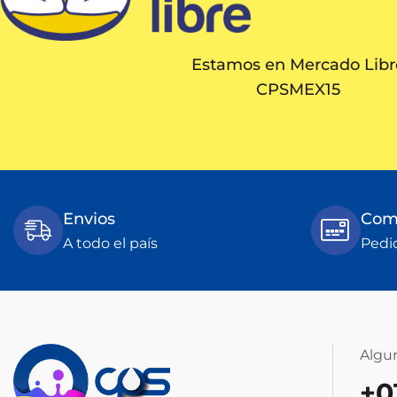
Estamos en Mercado Libr
CPSMEX15
Envios
Comp
A todo el país
Pedi
Algu
+0