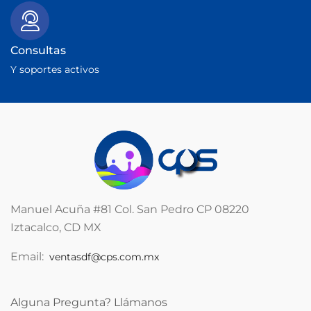
Consultas
Y soportes activos
Manuel Acuña #81 Col. San Pedro CP 08220
Iztacalco, CD MX
Email:
ventasdf@cps.com.mx
Alguna Pregunta? Llámanos