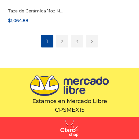
Taza de Cerámica 11oz Neón Caja con 36 piezas
$
1,064.88
1
2
3
Estamos en Mercado Libre
CPSMEX15