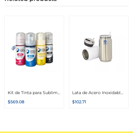
Añadir al carrito
Seleccionar opciones
Kit de Tinta para Sublimar InkPack Botella 70g Color Make (70g Cyan, 70g Magenta, 70g Amarillo, 70g Negro)
Lata de Acero Inoxidable Térmica de 280ml
$
569.08
$
102.71