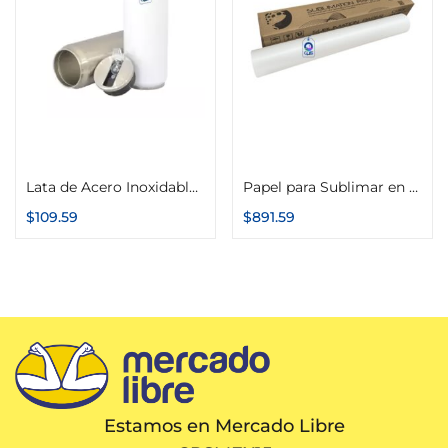
Seleccionar opciones
Añadir al carrito
Lata de Acero Inoxidable Térmica de 450ml
Papel para Sublimar en Rollo 44″ x 100m 100g Secado Rápido Premium Color Make
$
109.59
$
891.59
Estamos en Mercado Libre